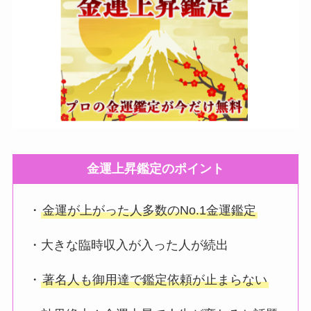
金運上昇鑑定のポイント
・
金運が上がった人多数のNo.1金運鑑定
・大きな臨時収入が入った人が続出
・
著名人も御用達で鑑定依頼が止まらない