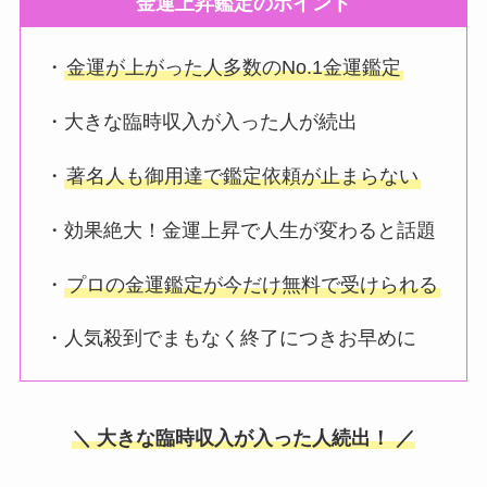
金運上昇鑑定のポイント
・
金運が上がった人多数のNo.1金運鑑定
・大きな臨時収入が入った人が続出
・
著名人も御用達で鑑定依頼が止まらない
・効果絶大！金運上昇で人生が変わると話題
・
プロの金運鑑定が今だけ無料で受けられる
・人気殺到でまもなく終了につきお早めに
＼ 大きな臨時収入が入った人続出！ ／