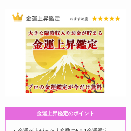
金運上昇鑑定のポイント
・
金運が上がった人多数のNo.1金運鑑定