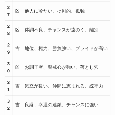
2
凶
他人に冷たい、批判的、孤独
7
2
凶
体調不良、チャンスが遠のく、離別
8
2
吉
地位、権力、勝負強い、プライドが高い
9
3
凶
お調子者、警戒心が強い、落とし穴
0
3
吉
気立が良い、仲間に恵まれる、統率力
1
3
吉
良縁、幸運の連鎖、チャンスに強い
2