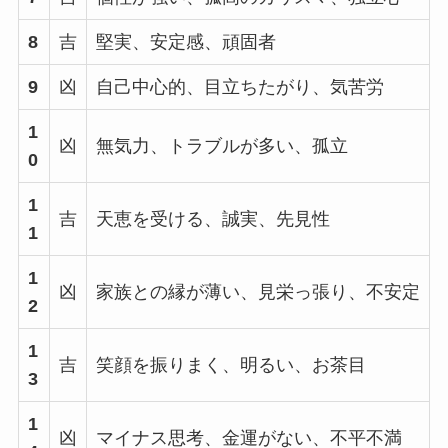
8
吉
堅実、安定感、頑固者
9
凶
自己中心的、目立ちたがり、気苦労
1
凶
無気力、トラブルが多い、孤立
0
1
吉
天恵を受ける、誠実、先見性
1
1
凶
家族との縁が薄い、見栄っ張り、不安定
2
1
吉
笑顔を振りまく、明るい、お茶目
3
1
凶
マイナス思考、金運がない、不平不満