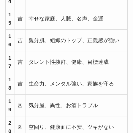
4
1
吉
幸せな家庭、人脈、名声、金運
5
1
吉
親分肌、組織のトップ、正義感が強い
6
1
吉
タレント性抜群、健康、目標達成
7
1
吉
生命力、メンタル強い、家族を守る
8
1
凶
気分屋、異性、お酒トラブル
9
2
凶
空回り、健康面に不安、ツキがない
0