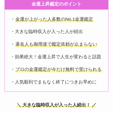
金運上昇鑑定のポイント
・
金運が上がった人多数のNo.1金運鑑定
・大きな臨時収入が入った人が続出
・
著名人も御用達で鑑定依頼が止まらない
・効果絶大！金運上昇で人生が変わると話題
・
プロの金運鑑定が今だけ無料で受けられる
・人気殺到でまもなく終了につきお早めに
＼ 大きな臨時収入が入った人続出！ ／