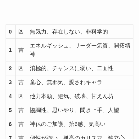
0
凶
無気力、存在しない、非科学的
エネルギッシュ、リーダー気質、開拓精
1
吉
神
2
凶
消極的、チャンスに弱い、二面性
3
吉
童心、無邪気、愛されキャラ
4
凶
他力本願、短気、破壊、甘えん坊
5
吉
協調性、思いやり、聞き上手、人望
6
吉
神仏のご加護、第6感、気高い
7
吉
個性が強い、孤高のカリスマ、独立心