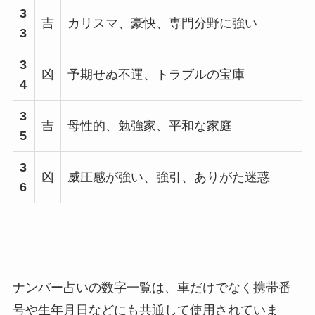
3
吉
カリスマ、豪快、専門分野に強い
3
3
凶
予期せぬ不運、トラブルの宝庫
4
3
吉
母性的、勉強家、平和な家庭
5
3
凶
威圧感が強い、強引、ありがた迷惑
6
ナンバー占いの数字一覧は、車だけでなく携帯番
号や生年月日などにも共通して使用されていま