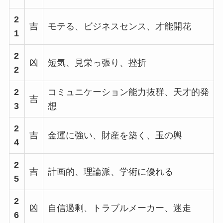
2
吉
モテる、ビジネスセンス、才能開花
1
2
凶
短気、見栄っ張り、挫折
2
2
コミュニケーション能力抜群、天才的発
吉
3
想
2
吉
金運に強い、財産を築く、玉の輿
4
2
吉
計画的、理論派、学術に優れる
5
2
凶
自信過剰、トラブルメーカー、迷走
6